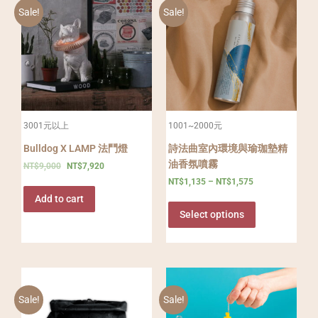
Sale!
Sale!
3001元以上
1001~2000元
Bulldog X LAMP 法鬥燈
詩法曲室內環境與瑜珈墊精
油香氛噴霧
NT$
9,000
NT$
7,920
NT$
1,135
–
NT$
1,575
Add to cart
Select options
Sale!
Sale!