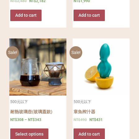
NT$
2,480
NT$
2,182
NT$
1,990
Add to cart
Add to cart
Sale!
Sale!
500元以下
500元以下
耐熱玻璃壺(玻璃蓋款)
章魚榨汁器
NT$
308
–
NT$
343
NT$
490
NT$
431
Select options
Add to cart