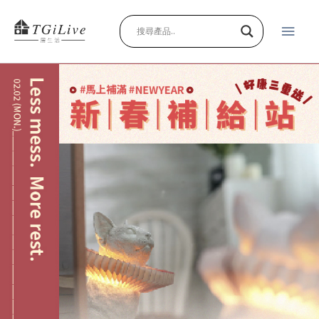
跳
主
至
主
要
要
內
選
容
單