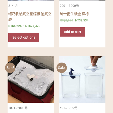
21/1月
2001~3000元
輕巧收納真空壓縮機 附真空
紳士衛生紙盒 深棕
袋
NT$
2,880
NT$
2,534
NT$
6,226
–
NT$
27,320
Add to cart
Select options
Sale!
Sale!
1001~2000元
501~1000元