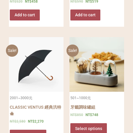
NT$
520
NT$
458
NT$
590
NT$
519
Add to cart
Add to cart
Sale!
Sale!
2001~3000元
501~1000元
CLASSIC VENTUS 經典汎特
牙籤調味罐組
傘
NT$
850
NT$
748
NT$
2,580
NT$
2,270
Select options