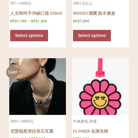
501~1000元
3001元以上
人文時尚手沖細口壺 350ml
WOODY滿寶 曲木邊桌
NT$
1,190
–
NT$
1,490
NT$
7,890
Select options
Select options
Sale!
2001~3000元
中城廣場_周邊
尼普頓星球拉長石耳環
FLOWER 名牌吊牌