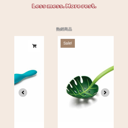
Less mess. More rest.
熱銷商品
Sale!