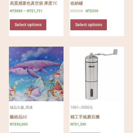
高質感素色真空袋 厚度7C
收納罐
NT$
880
–
NT$
1,751
NT$
398
NT$
350
Select options
Select options
城品大廈_周邊
1001~2000元
藝術品02
精工手搖磨豆機
NT$
50,000
NT$
1,390