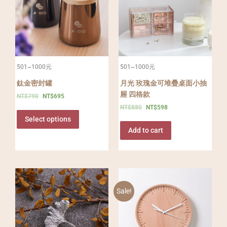
501~1000元
501~1000元
鈦金密封罐
月光 玫瑰金可堆疊桌面小抽
屜 四格款
NT$
790
NT$
695
NT$
880
NT$
598
Select options
Add to cart
Sale!