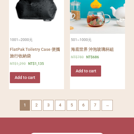
1001~2000元
501~1000元
FlatPak Toiletry Case 便攜
海底世界 沖泡玻璃杯組
旅行收納袋
NT$
780
NT$
686
NT$
1,290
NT$
1,135
Add to cart
Add to cart
1
2
3
4
5
6
7
→