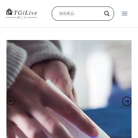
跳
主
至
主
要
要
內
選
容
輕
單
巧
收
納
真
空
壓
縮
機
附
真
空
袋
quantity