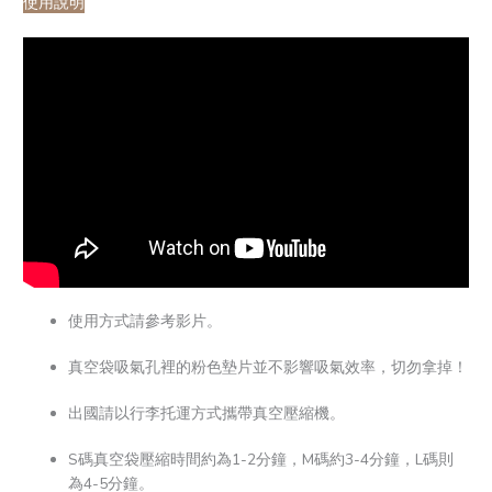
使用說明
使用方式請參考影片。
真空袋吸氣孔裡的粉色墊片並不影響吸氣效率，切勿拿掉！
出國請以行李托運方式攜帶真空壓縮機。
S碼真空袋壓縮時間約為1-2分鐘，M碼約3-4分鐘，L碼則
為4-5分鐘。