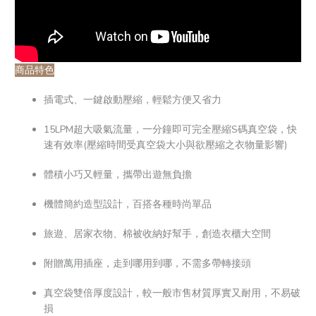
商品特色
插電式、一鍵啟動壓縮，輕鬆方便又省力
15LPM超大吸氣流量，一分鐘即可完全壓縮S碼真空袋，快
速有效率(壓縮時間受真空袋大小與欲壓縮之衣物量影響)
體積小巧又輕量，攜帶出遊無負擔
機體簡約造型設計，百搭各種時尚單品
旅遊、居家衣物、棉被收納好幫手，創造衣櫃大空間
附贈萬用插座，走到哪用到哪，不需多帶轉接頭
真空袋雙倍厚度設計，較一般市售材質厚實又耐用，不易破
損