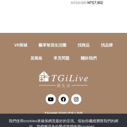
NT$
8,980
NT$
7,902
VR商城
藝享智居生活圈
找商品
找品牌
居風格
常見問題
關於我們
Y
F
I
o
a
n
u
c
s
t
e
t
THANK GOD ITS LIVE
u
b
a
我們使用cookies來確保網頁最好的呈現。假如你繼續瀏覽我們的網
b
o
g
居生活數位整合有限公司 統編 : 52415016
站，我們將認為你贊成我們使用cookies。