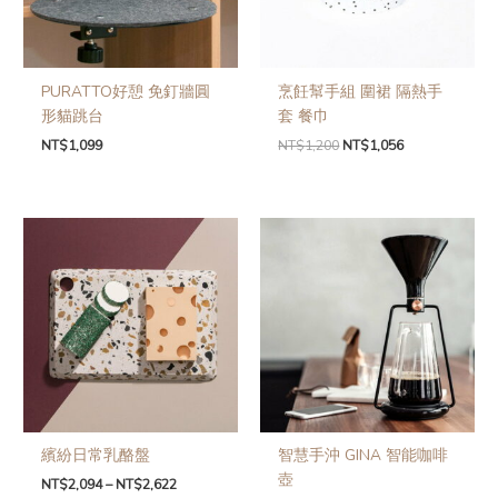
PURATTO好憩 免釘牆圓
烹飪幫手組 圍裙 隔熱手
形貓跳台
套 餐巾
NT$
1,099
NT$
1,200
NT$
1,056
繽紛日常乳酪盤
智慧手沖 GINA 智能咖啡
壺
NT$
2,094
–
NT$
2,622