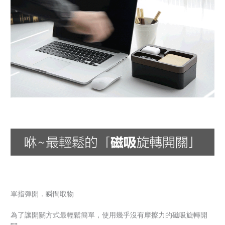
單指彈開．瞬間取物
為了讓開關方式最輕鬆簡單，使用幾乎沒有摩擦力的磁吸旋轉開