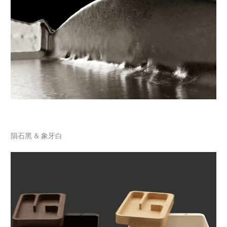
隕石黑 & 象牙白