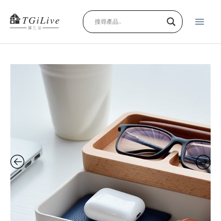
跳
主
至
主
要
要
內
選
容
轉
單
轉
置
物
盒
quantity