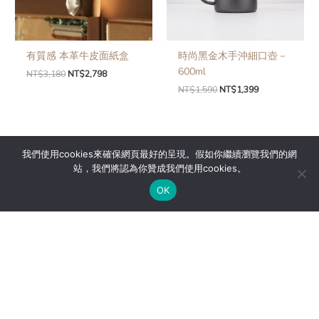
有質感 本革牛皮面紙盒
時尚黑金木手沖細口壺－
600ml
NT$
3,180
NT$
2,798
NT$
1,590
NT$
1,399
我們使用cookies來確保網頁最好的呈現。假如你繼續瀏覽我們的網
站，我們將認為你贊成我們使用cookies。
OK
VR商城
藝享智居生活圈
找商品
找品牌
居風格
常見問題
關於我們