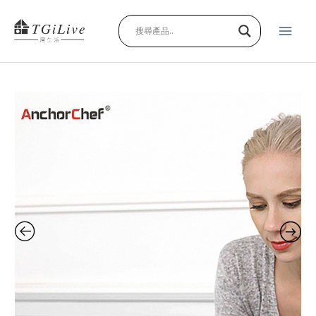
跳
主
至
主
要
要
內
選
容
V5
單
第
三
代
迷
你
多
功
能
真
空
壓
縮
機
組