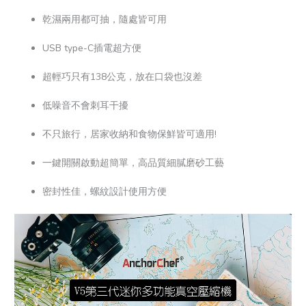
乾濕兩用都可抽，隨處皆可用
USB type-C插電超方便
超輕巧只有138公克，放在口袋也沒差
低噪音不會刺耳干擾
不只旅行，居家收納和食物保鮮皆可適用!
一鍵開關啟動超簡單，高品質細膩磨砂工藝
密封性佳，螺紋設計使用方便