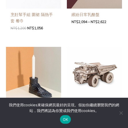
烹飪幫手組 圍裙 隔熱手
繽紛日常乳酪盤
套 餐巾
NT$
2,094
–
NT$
2,622
NT$
1,200
NT$
1,056
我們使用cookies來確保網頁最好的呈現。假如你繼續瀏覽我們的網
古羅馬風燭台
DIY益智型 白俄羅斯 動力
站，我們將認為你贊成我們使用cookies。
模型/巨無霸採礦車
NT$
1,200
NT$
1,056
OK
NT$
2,499
NT$
2,199