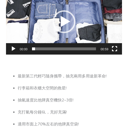
播
放
器
00:00
00:59
最新第三代輕巧隨身攜帶，抽充兩用多用途新革命!
行李箱和衣櫃大空間的救星!
抽氣速度比他牌真空機快2~3倍!
充打氣每分鐘6L，充好充滿!
適用市面上70%左右的他牌真空袋!