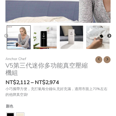
quantity
Anchor Chef
V5第三代迷你多功能真空壓縮
機組
NT$
2,112
–
NT$
2,974
小巧攜帶方便，充打氣每分鐘6L充好充滿，適用市面上70%左右
的他牌真空袋!
顏色