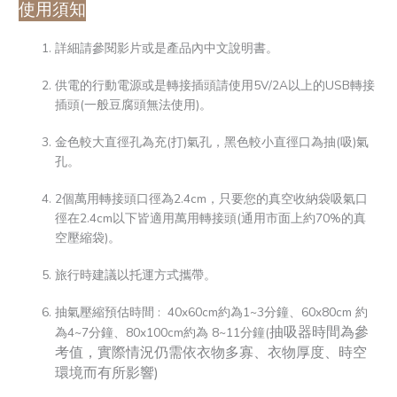
使用須知
詳細請參閱影片或是產品內中文說明書。
供電的行動電源或是轉接插頭請使用5V/2A以上的USB轉接
插頭(一般豆腐頭無法使用)。
金色較大直徑孔為充(打)氣孔，黑色較小直徑口為抽(吸)氣
孔。
2個萬用轉接頭口徑為2.4cm，只要您的真空收納袋吸氣口
徑在2.4cm以下皆適用萬用轉接頭(通用市面上約70%的真
空壓縮袋)。
旅行時建議以托運方式攜帶。
抽氣壓縮預估時間 : 40x60cm約為1~3分鐘、60x80cm 約
抽吸器時間為參
為4~7分鐘、80x100cm約為 8~11分鐘(
考值，實際情況仍需依衣物多寡、衣物厚度、時空
環境而有所影響)