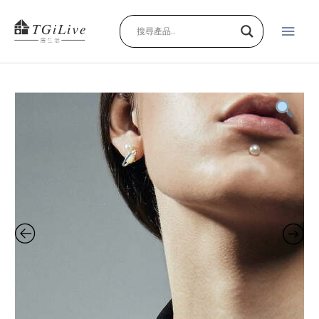
跳
主
至
主
要
要
內
選
容
塞
單
壬
之
眼
珍
珠
項
鍊
quantity