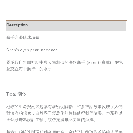
Description
塞壬之眼珍珠項鍊
Siren’s eyes pearl necklace
靈感取自希臘神話中與人魚相似的海妖塞壬 (Siren) (賽蓮)，經常
魅惑在海中航行中的水手
———-
Tidal 潮汐
地球的生命與潮汐起落有著密切關聯，許多神話故事反映了人們
對海洋的想像，自然界千變萬化的模樣值得我們敬畏。本系列以
天然珍珠為設計主軸，致敬充滿無比力量的海洋。
將古典的珍珠與現代感金屬結合，突破了以往珍珠首飾給人柔美