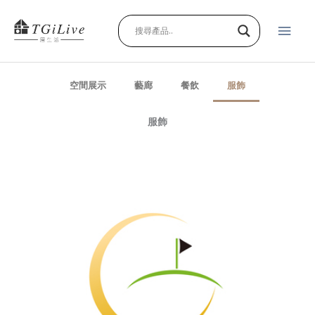
跳
主
至
主
要
要
內
選
容
空間展示
藝廊
餐飲
服飾
單
服飾