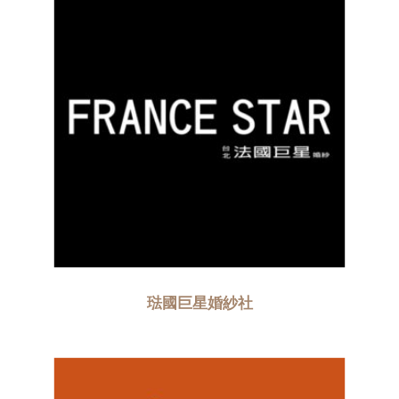
琺國巨星婚紗社