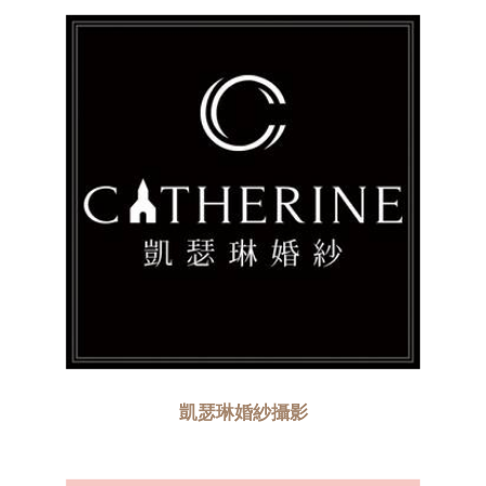
凱瑟琳婚紗攝影​