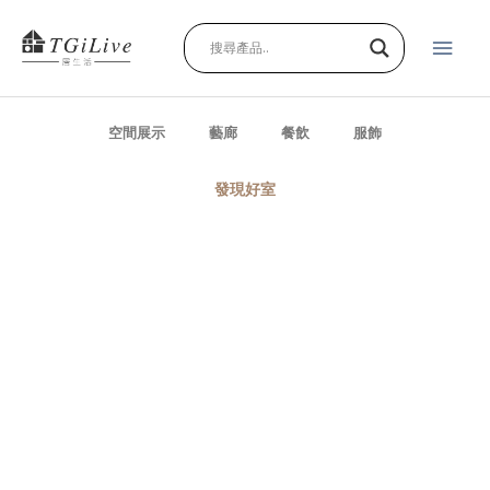
跳
主
至
主
要
要
內
選
容
空間展示
藝廊
餐飲
服飾
單
發現好室