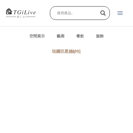
跳
主
至
主
要
要
內
選
容
空間展示
藝廊
餐飲
服飾
單
琺國巨星婚紗社