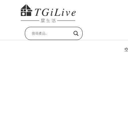
跳
至
主
要
內
容