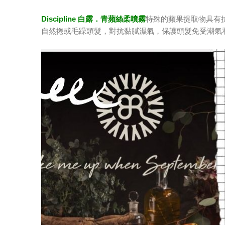
Discipline 白露．青蘋絲柔噴霧
特殊的蘋果提取物具有
自然捲或毛躁頭髮，對抗黏膩濕氣，保護頭髮免受潮氣