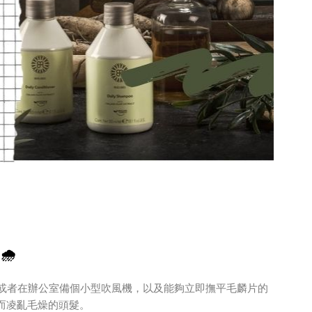
🌧
帶或者在辦公室備個小型吹風機，以及能夠立即撫平毛麟片的
而凌亂毛燥的頭髮。