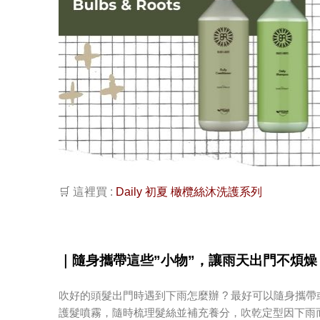
🛒 這裡買 :
Daily 初夏 橄欖絲沐洗護系列
｜
隨身攜帶這些”小物”，讓雨天出門不煩燥 
吹好的頭髮出門時遇到下雨怎麼辦 ? 最好可以隨身攜
護髮噴霧，隨時梳理髮絲並補充養分，吹乾定型因下雨