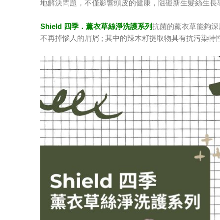
地解決問題，不僅影響頭皮的健康，阻礙新生髮絲生長
Shield 四季．薰衣草絲淨洗護系列
抗菌的薰衣草能夠深
不再掉惱人的屑屑 ; 其中的辣木籽提取物具有抗污染