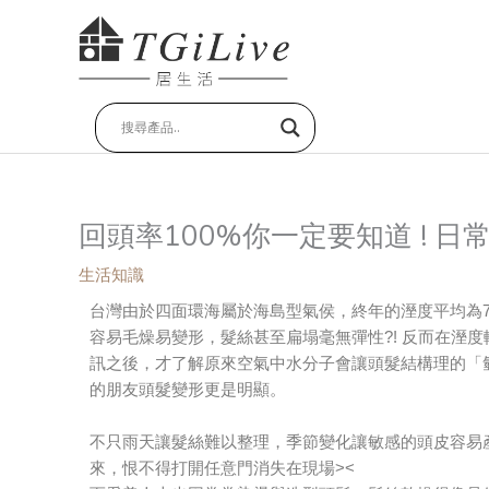
跳
至
主
要
內
容
回頭率100%你一定要知道 ! 
生活知識
台灣由於四面環海屬於海島型氣侯，終年的溼度平均為7
容易毛燥易變形，髮絲甚至扁塌毫無彈性?! 反而在溼度
訊之後，才了解原來空氣中水分子會讓頭髮結構理的「
的朋友頭髮變形更是明顯。
不只雨天讓髮絲難以整理，季節變化讓敏感的頭皮容易
來，恨不得打開任意門消失在現場><