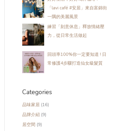
「lavi café #安居」來自富錦街
一隅的美麗風景
練習「​​​​刻意休息​​​​」釋放情緒壓
力，從日常生活做起
回頭率100%你一定要知道 ! 日
常修護4步驟打造仙女級髮質
Categories
品味家居
(16)
品牌介紹
(9)
居空間
(9)