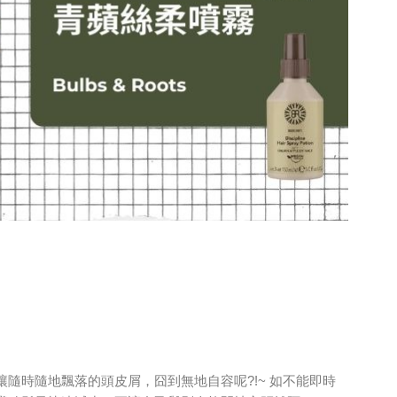
隨時隨地飄落的頭皮屑，囧到無地自容呢?!~ 如不能即時