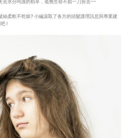
失去水分呵護的稻草，毫無生命不如一刀剪去~~
髮絲柔軟不乾燥? 小編汲取了各方的頭髮護理訊息與專業建
 !