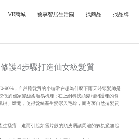
VR商城
藝享智居生活圈
找商品
找品牌
日常修護4步驟打造仙女級髮質
0-80%，自然捲髮質的小編常在想為什麼下雨天時頭髮總是
較低的國家髮絲柔順易梳理 ; 在上網尋找頭髮相關護理的資
氫鍵」斷開，使得髮絲產生變形與毛燥，而有著自然捲髮質
產生搔癢，進而引起如雪片般的頭皮屑讓周遭的氣氛尷尬起