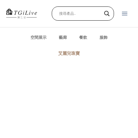
跳
主
至
主
要
要
內
選
容
空間展示
藝廊
餐飲
服飾
單
艾麗兒珠寶