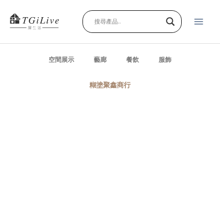
跳
主
至
主
要
要
內
選
容
空間展示
藝廊
餐飲
服飾
單
糊塗聚鑫商行