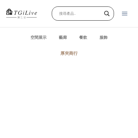
跳
主
至
主
要
要
內
選
容
空間展示
藝廊
餐飲
服飾
單
厚夾商行