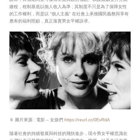
繳稅，稅制基底以個人收入為準 ; 其制度不只是為了保障女性
的工作權利，而是以 “個人主義” 在社會上承擔國民義務與享有
應有的福利照顧，真正落實男女平權訴求。
📎 圖片來源 : 電影 – 女孩們
https://reurl.cc/0EvRdA
隨著社會的持續發展與科技的飛快進步，現今男女平權意識在