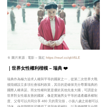
📎 圖片來源 : 電影 – 落紅
https://reurl.cc/qkV6LE
｜
世界女性權利楷模 – 瑞典 ❤️
瑞典作為極力追求人權與平等的國家之一，從第二次世界大戰
後陸續設立多項社會福利政策，其目的是確保充分尊重瑞典的
國際人權承諾。而女性權利更是優於其他先進大國，可謂是全
世界對女性最友善的國家，像是實施男女平等的遺產繼承權制
度、父母可以共同分享 480 天的育兒假，小孩八歲之前都可以
請休，休假期間並可獲得工資與政府補貼、以及婚姻雙方分開