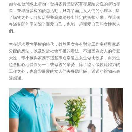
如今在台灣線上購物平台與各實體店家有專屬給女性的購物專
區，並舉辦多樣的優惠活動，只為了滿足女人們的小確幸 ; 除
了購物之外，各飯店與餐廳紛紛祭出限定的折扣活動，在這個
春滿花開的季節除了寵愛自己，也能一起寵愛自己的女性家人
們。
生在訴求兩性平權的時代，雖然男女各有對於工作事項與家庭
分配的想法，以及對於社會平權的看法，不過因為女人的母愛
天性，帶小孩與家務事這些事通常還是女生做比較多，而男生
也會貼心地體恤另一半或母親的辛勞，除了協助做較耗體力的
工作之外，也會帶最愛的女人們去餐聽吃飯、送送小禮物來表
達感謝。