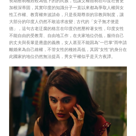
長期壓制種姓較為低下的的民族，也讓父權體制在印度社會更
加根深蒂固，其實印度的知識分子一直以來都為爭取人權與女
性工作權、教育權奔波請命，只是長期尊崇的宗教與制度，讓
大部分的印度人仍然不敢追求改變 ; 古代的「女子無才便是
德」，這句古老迂腐的格言在印度仍然壓榨著女性，印度女性
不能自由的受教育、自由地工作，在夫家地位仍低，服待自己
的丈夫與長輩是應盡的義務，女人甚至不能因為”一巴掌”而申請
離婚來為自己維權，不管女性的種姓高低，其因”女性”的身分在
此國家的地位仍然無法提高，男女平權似乎是天方夜譚。