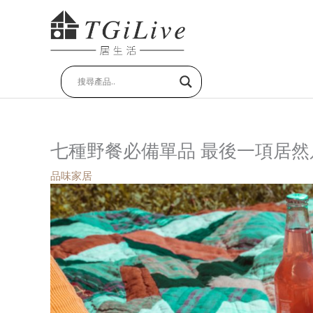
跳
至
主
要
內
容
七種野餐必備單品 最後一項居然
品味家居