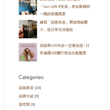
「lavi café #安居」來自富錦街
一隅的美麗風景
練習「​​​​刻意休息​​​​」釋放情緒壓
力，從日常生活做起
回頭率100%你一定要知道 ! 日
常修護4步驟打造仙女級髮質
Categories
品味家居
(16)
品牌介紹
(9)
居空間
(9)