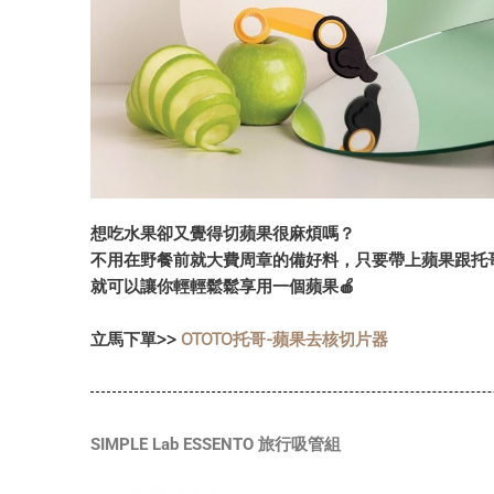
想吃水果卻又覺得切蘋果很麻煩嗎？
不用在野餐前就大費周章的備好料，只要帶上蘋果跟托
就可以讓你輕輕鬆鬆享用一個蘋果🍎
立馬下單>>
OTOTO托哥-蘋果去核切片器
SIMPLE Lab ESSENTO 旅行吸管組