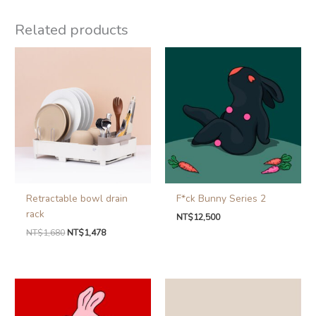
Related products
Retractable bowl drain
F*ck Bunny Series 2
rack
NT$
12,500
NT$
1,680
NT$
1,478