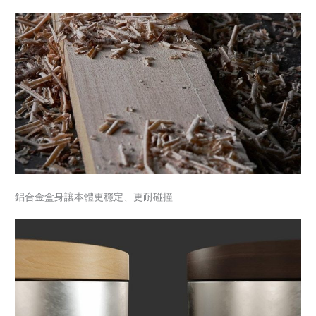
鋁合金盒身讓本體更穩定、更耐碰撞