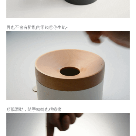
再也不會有雜亂的零錢惹你生氣~
順暢滑動，隨手轉轉也很療癒