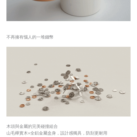
不再擁有惱人的一堆錢幣
木頭與金屬的完美碰撞組合
山毛櫸實木×全鋁金屬盒身，設計感獨具，防刮更耐用