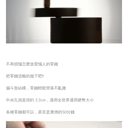
不再煩惱怎麼放置惱人的零錢
把零錢流暢的拋下吧!!
漏斗形結構，零錢輕鬆滑落不亂撒
中央孔洞直徑約 3.3cm，適用全世界通用硬幣大小
各種零錢都可以，甚至是澳洲的50分錢