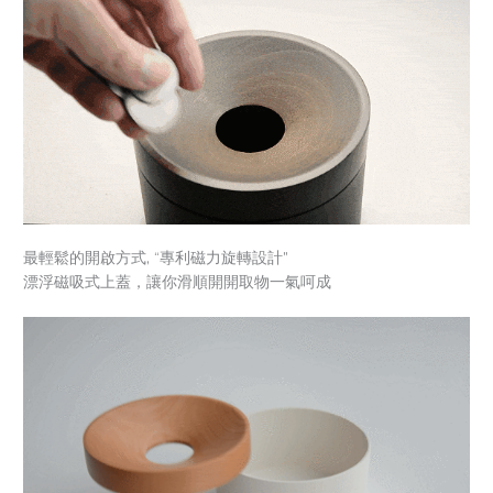
最輕鬆的開啟方式, “專利磁力旋轉設計”
漂浮磁吸式上蓋，讓你滑順開開取物一氣呵成