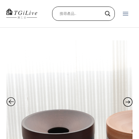
跳
主
至
主
要
要
內
選
容
轉
單
轉
零
錢
盒
二
代
quantity