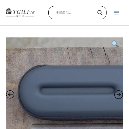
Skip
Main
to
content
Men
LIXIR+旅
行
收
納
包
quantity