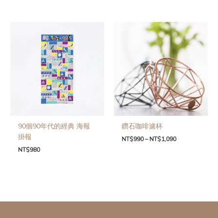
90個90年代的經典 海報
鑽石咖啡濾杯
掛報
NT$
990
–
NT$
1,090
NT$
980