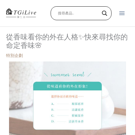
跳
主
至
主
要
要
內
選
從香味看你的外在人格✨快來尋找你的
容
命定香味🌸
單
特別企劃