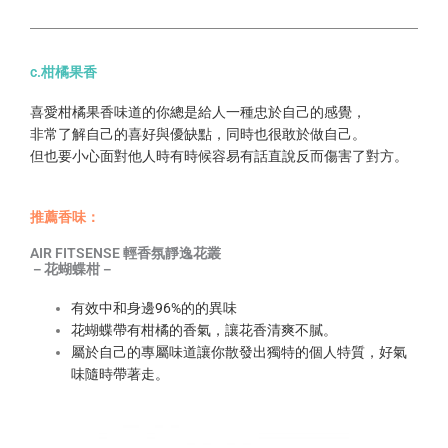
c.柑橘果香
喜愛柑橘果香味道的你總是給人一種忠於自己的感覺，
非常了解自己的喜好與優缺點，同時也很敢於做自己。
但也要小心面對他人時有時候容易有話直說反而傷害了對方。
推薦香味：
AIR FITSENSE 輕香氛靜逸花叢
－花蝴蝶柑－
有效中和身邊96%的的異味
花蝴蝶帶有柑橘的香氣，讓花香清爽不膩。
屬於自己的專屬味道讓你散發出獨特的個人特質，好氣
味隨時帶著走。