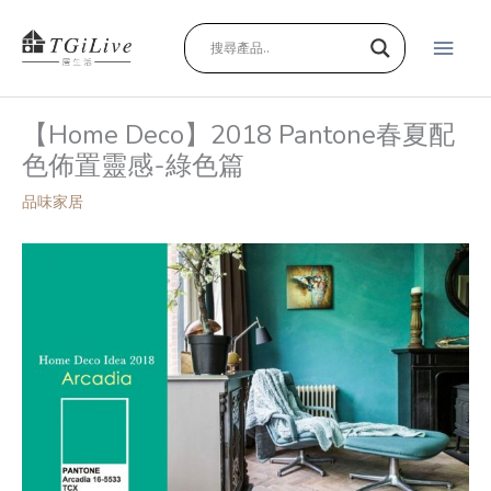
跳
主
至
主
要
要
內
選
【Home Deco】2018 Pantone春夏配
容
色佈置靈感-綠色篇
單
品味家居