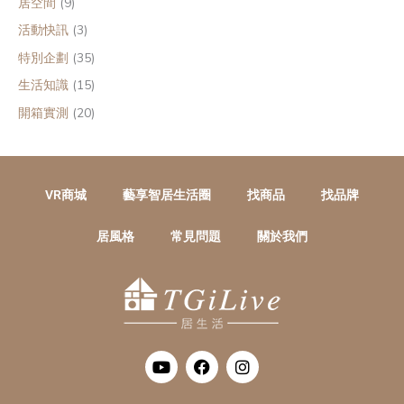
居空間
(9)
活動快訊
(3)
特別企劃
(35)
生活知識
(15)
開箱實測
(20)
VR商城
藝享智居生活圈
找商品
找品牌
居風格
常見問題
關於我們
Y
F
I
o
a
n
u
c
s