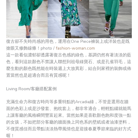
復古卻不失時尚感的用色，運用在One Piece褲裝上或洋裝也是既
搶眼又修飾線條！photo /
fashion-woman.com
這一款看似濃郁卻透露著復古色感的綠色，基調仍然有著淡淡的藍
色，看到這款顏色不禁讓人聯想到祖母綠寶石、或是孔雀羽毛，這
麼生動的顏色既然能在時裝週上大放異彩，結合到家裡的裝飾或佈
置當然也是超適合而且有質感呢！
Living Room/客廳搭配案例
充滿生命力和復古時尚等多重特點的Arcadia綠，不管是選用在牆
面的色彩上或是沙發套、抱枕套上，都非常適合，輕輕點綴就能馬
上讓客廳的風格瞬間豐富起來。當然如果是喜歡顏色飽和度強一點
的女孩，不如把部分客廳的牆面換上同色系的壁紙或者油漆塗料，
不僅質感佳而且帶點淡淡熱帶風情也是迎接春夏季節來臨的好方式
喔！