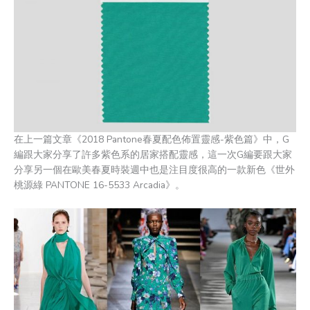
在上一篇文章《2018 Pantone春夏配色佈置靈感-紫色篇》中，G
編跟大家分享了許多紫色系的居家搭配靈感，這一次G編要跟大家
分享另一個在歐美春夏時裝週中也是注目度很高的一款新色《世外
桃源綠 PANTONE 16-5533 Arcadia》。