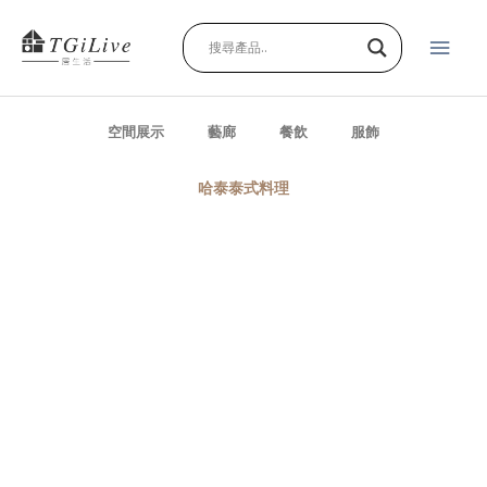
跳
主
至
主
要
要
內
選
容
空間展示
藝廊
餐飲
服飾
單
哈泰泰式料理