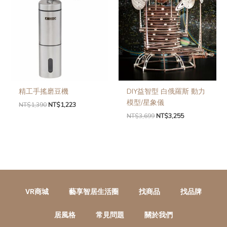
精工手搖磨豆機
DIY益智型 白俄羅斯 動力
模型/星象儀
NT$
1,390
NT$
1,223
NT$
3,699
NT$
3,255
VR商城
藝享智居生活圈
找商品
找品牌
居風格
常見問題
關於我們