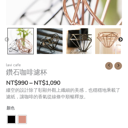
lavi cafe
鑽石咖啡濾杯
NT$
990
–
NT$
1,090
縷空的設計除了彰顯外觀上纖細的美感，也穩穩地乘載了
濾紙，讓咖啡的香氣從線條中順暢釋放。
顏色