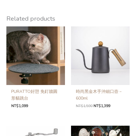
Related products
PURATTO好憩 免釘牆圓
時尚黑金木手沖細口壺－
形貓跳台
600ml
NT$
1,099
NT$
1,590
NT$
1,399