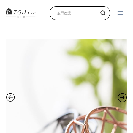
跳
主
至
主
要
要
內
選
容
鑽
單
石
咖
啡
濾
杯
quantity