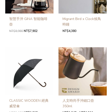
智慧手沖 GINA 智能咖啡
Migrant Bird x Clock候鳥
壺
時鐘
NT$
8,980
NT$
7,902
NT$
4,380
CLASSIC WOODEN 經典
人文時尚手沖細口壺
威登傘
350ml