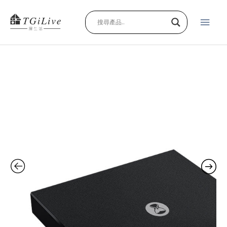
Skip
Main
to
content
Men
黑
鏡
BASIC
手
沖
咖
啡
大
師
LED
觸
控
秤
重
計