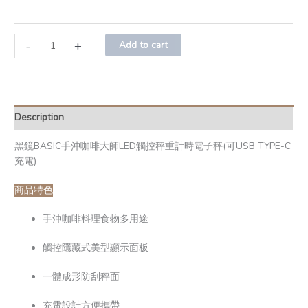
-
+
Add to cart
Description
黑鏡BASIC手沖咖啡大師LED觸控秤重計時電子秤(可USB TYPE-C
充電)
商品特色
手沖咖啡料理食物多用途
觸控隱藏式美型顯示面板
一體成形防刮秤面
充電設計方便攜帶