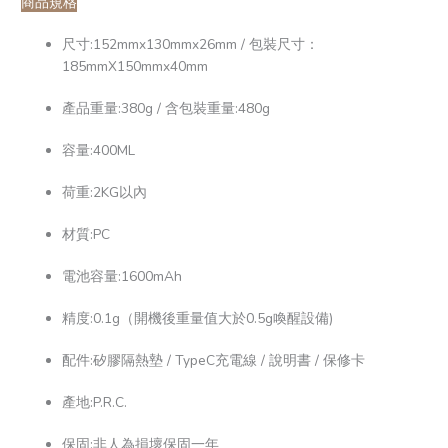
商品規格
尺寸:152mmx130mmx26mm / 包裝尺寸：
185mmX150mmx40mm
產品重量:380g / 含包裝重量:480g
容量:400ML
荷重:2KG以內
材質:PC
電池容量:1600mAh
精度:0.1g（開機後重量值大於0.5g喚醒設備)
配件:矽膠隔熱墊 / TypeC充電線 / 說明書 / 保修卡
產地:P.R.C.
保固:非人為損壞保固一年