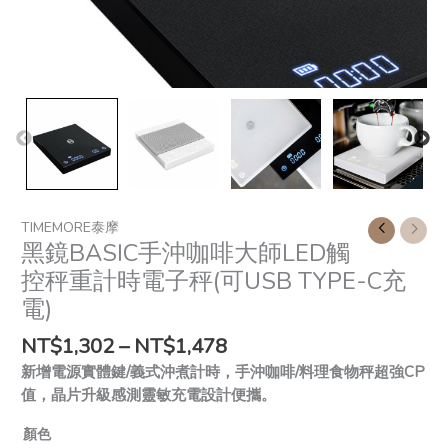
時
電
子
秤
(可
USB
TYPE-
C
充
電)
TIMEMORE泰摩
quantity
黑鏡BASIC手沖咖啡大師LED觸
控秤重計時電子秤(可USB TYPE-C充
電)
NT$
1,302
–
NT$
1,478
新增電源實體鍵/義式沖煮計時，手沖咖啡/料理食物秤超強CP
值，晶片升級感測靈敏充電設計便攜。
顏色