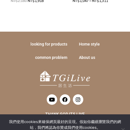
NT$
2,180
NT$
1,918
NT$
1,047
–
NT$
1,311
looking for products
Home style
common problem
About us
Y
F
I
o
a
n
u
c
s
t
e
t
THANK GOD ITS LIVE
u
b
a
我們使用cookies來確保網頁最好的呈現。假如你繼續瀏覽我們的網
b
o
g
居生活數位整合有限公司 統編 : 52415016
e
o
r
站，我們將認為你贊成我們使用cookies。