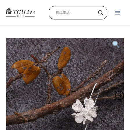
Skip
Main
to
content
Men
紫
薇
果
實
純
銀
長
耳
勾
款
quantity