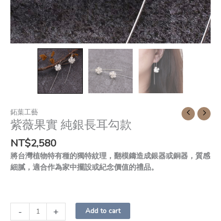
鉐葉工藝
紫薇果實 純銀長耳勾款
NT$
2,580
將台灣植物特有種的獨特紋理，翻模鑄造成銀器或銅器，質感
細膩，適合作為家中擺設或紀念價值的禮品。
-
+
Add to cart