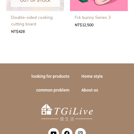
OUT OF STOCK
Double-sided cooking
Fck bunny Series 3
cutting board
NT$
12,500
NT$
428
looking for products
Home style
common problem
About us
Y
F
I