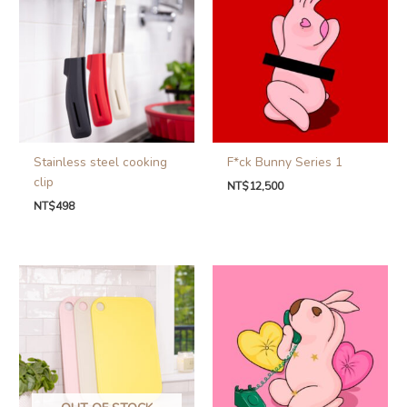
Stainless steel cooking
F*ck Bunny Series 1
clip
NT$
12,500
NT$
498