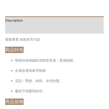
Description
Additional information
紫薇果實 純銀長耳勾款
商品特色
植物自然細膩紋理鑄造而成，質感細膩。
合適送禮或家用裝飾
花語：堅韌、純情、永恆的愛。
獻給守候愛情的你。
商品規格