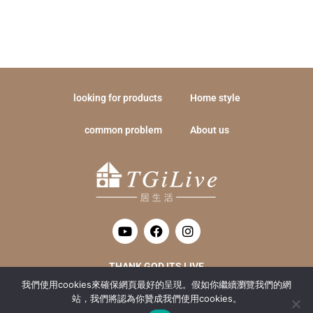
looking for products
Home style
common problem
About us
Y
F
I
o
a
n
u
c
s
t
e
t
THANK GOD ITS LIVE
u
b
a
我們使用cookies來確保網頁最好的呈現。假如你繼續瀏覽我們的網
b
o
g
居生活數位整合有限公司 統編 : 52415016
e
o
r
站，我們將認為你贊成我們使用cookies。
k
a
Copyright TGiLive @ 2020 all Rights Reserved