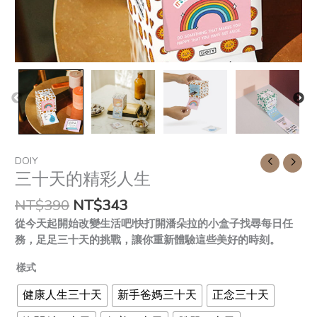
DOIY
三十天的精彩人生
NT$
390
NT$
343
從今天起開始改變生活吧!快打開潘朵拉的小盒子找尋每日任
務，足足三十天的挑戰，讓你重新體驗這些美好的時刻。
樣式
健康人生三十天
新手爸媽三十天
正念三十天