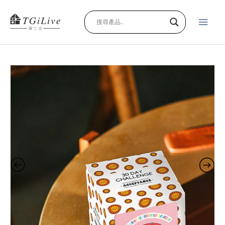
Skip
Main
to
content
Men
三
十
天
的
精
彩
人
生
quantity