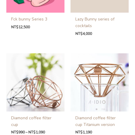
Fck bunny Series 3
Lazy Bunny series of
cocktails
NT$
12,500
NT$
4,000
Diamond coffee filter
Diamond coffee filter
cup
cup Titanium version
NT$
990
–
NT$
1,090
NT$
1,190