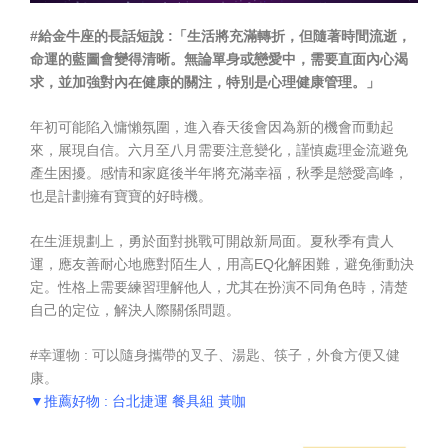
#給金牛座的長話短說 :「生活將充滿轉折，但隨著時間流逝，
命運的藍圖會變得清晰。無論單身或戀愛中，需要直面內心渴
求，並加強對內在健康的關注，特別是心理健康管理。」
年初可能陷入慵懶氛圍，進入春天後會因為新的機會而動起
來，展現自信。六月至八月需要注意變化，謹慎處理金流避免
產生困擾。感情和家庭後半年將充滿幸福，秋季是戀愛高峰，
也是計劃擁有寶寶的好時機。
在生涯規劃上，勇於面對挑戰可開啟新局面。夏秋季有貴人
運，應友善耐心地應對陌生人，用高EQ化解困難，避免衝動決
定。性格上需要練習理解他人，尤其在扮演不同角色時，清楚
自己的定位，解決人際關係問題。
#幸運物 : 可以隨身攜帶的叉子、湯匙、筷子，外食方便又健
康。
▼推薦好物 : 台北捷運 餐具組 黃咖