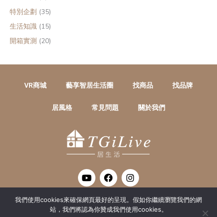
特別企劃
(35)
生活知識
(15)
開箱實測
(20)
VR商城
藝享智居生活圈
找商品
找品牌
居風格
常見問題
關於我們
Y
F
I
o
a
n
u
c
s
t
e
t
我們使用cookies來確保網頁最好的呈現。假如你繼續瀏覽我們的網
THANK GOD ITS LIVE
u
b
a
站，我們將認為你贊成我們使用cookies。
居生活數位整合有限公司 統編 : 52415016
b
o
g