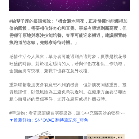
#給雙子座的長話短說 :「機會遍地開花，正常發揮也能獲得加
倍的回報，需要相信好奇心和直覺。事業有望達到新高度，但
需穩守原地與專注技能培養。春季可能迎來機遇，建議擱置轉
換跑道的念頭，先觀察等待時機。」
感情生活令人興奮，單身者可能遇到合適對象，夏季是桃花最
旺盛的時節。對於穩定感情的人，若與伴侶在相似工作領域，
金錢面將有突破，兼職中也存在意外收穫。
重新聯繫老朋友會有意想不到的機會，但新朋友同樣重要。投
資應謹慎，以低風險為主避免急功近利。在健康方面要防範因
粗心而引起的受傷事件，尤其在廚房或操作機器時。
#幸運物 : 看著樂譜練習演奏樂器，讓心中充滿美妙的弦律~~
▼推薦好物 : SN°OVAE 翻轉筆記夾_藍色