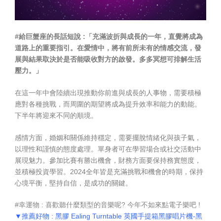
#給巨蟹座的長話短說 :「充滿波折與成長的一年，直覺將成為
道路上的重要指引。在愛情中，將有前所未有的情感交流，發
展與結果取決於是否能吸收對方的啟發。多多冥想可排解生活
壓力。」
在這一年中會陸續出現推動你前進與成長的人事物，需要積極
應對各種挑戰，而周圍的期望將成為提升效率和能力的動能。
下半年將迎來不同的順境。
感情方面，婚姻和關係維持穩定，需要擺脫情緒化與孩子氣，
以理性和謹慎的態度處理。單身者可在學習場合或社交活動中
展現魅力。參加比賽有勝出機會，財務方面要保持務實態度，
並積極投資學習。2024全年皆是充滿挑戰和機會的時期，保持
心境平衡，堅持自信，是成功的關鍵。
#幸運物 : 喜歡聽什麼類型的音樂呢? 今年不如來點電子樂吧 !
▼推薦好物 : 黑膠 Ealing Turntable 英國手提箱黑膠唱片機-黑