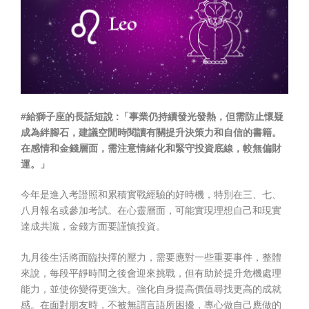
#給獅子座的長話短說 :「事業仍持續發光發熱，但需防止懷疑
成為絆腳石，建議空閒時閱讀有關提升決策力和自信的書籍。
在感情和金錢層面，需注意情緒化和緊守投資底線，較無偏財
運。」
今年是進入考證照和累積實戰經驗的好時機，特別在三、七、
八月報名或參加考試。在心靈層面，可能實現理想自己和現實
達成共識，金錢方面要謹慎投資。
九月後生活將面臨抉擇的壓力，需要應對一些重要事件，整體
來說，每段平靜時間之後會迎來挑戰，但有助於提升危機處理
能力，並使你變得更強大。強化自身提高價值尋找更高的成就
感。在面對朋友時，不被無謂言語所困擾，專心做自己應做的