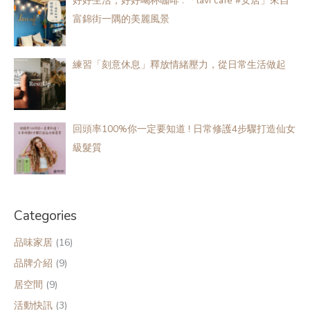
好好生活，好好喝杯咖啡 : 「lavi café #安居」來自
富錦街一隅的美麗風景
練習「​​​​刻意休息​​​​」釋放情緒壓力，從日常生活做起
回頭率100%你一定要知道 ! 日常修護4步驟打造仙女
級髮質
Categories
品味家居
(16)
品牌介紹
(9)
居空間
(9)
活動快訊
(3)