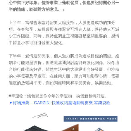
心中留下好印象。儘管事業上蓬勃發展，但也要記得關心另一
半的情緒，聆聽對方的意見。」
上半年，當機會來臨時需要大膽接招，人脈更是成功的加分
項。在春秋季，積極參與各種聚會可增進人緣，善待他人可減
少工作阻礙。同時，保持低調並正視阻礙是至關重要的，感情
中留意小事可能引發重大變化。
下半年，愛情運勢亮眼，個人魅力將成為達成目標的關鍵。婚
姻者可能經歷波折，但透過溝通與討論能夠強化關係。秋冬適
合旅行能帶來好運。雖然生活中的大事逐漸向好發展，但堆積
的小事需要及早處理。在健康方面，壓力可能影響心情，需要
適度的放鬆與平衡，例如獨處時間和享受美食、娛樂活動。
#幸運物 : 錢包就是你今年的幸運物，換個新包轉好運。
▼好物推薦 – GARZINI 快速收納魔術翻轉皮夾 零錢袋款