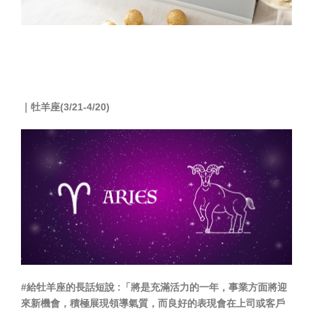
｜
牡羊座(3/21-4/20)
#給牡羊座的長話短說 :「將是充滿活力的一年，事業方面將迎
來新機會，積極展現領導氣質，而良好的表現會在上司或客戶