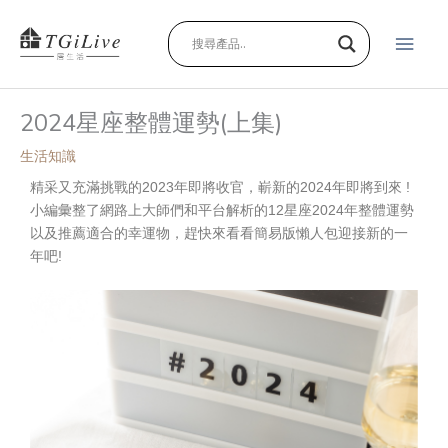
跳
主
至
主
要
要
內
選
2024星座整體運勢(上集)
容
單
生活知識
精采又充滿挑戰的2023年即將收官，嶄新的2024年即將到來 !
小編彙整了網路上大師們和平台
解析的12星座2024年整體運勢
以及推薦適合的幸運物
，趕快來看看簡易版懶人包迎接新的一
年吧!