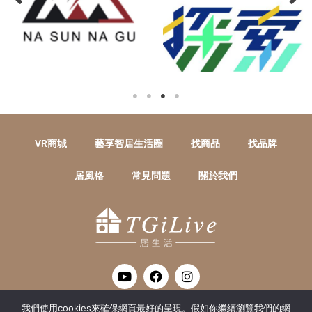
VR商城
藝享智居生活圈
找商品
找品牌
居風格
常見問題
關於我們
Y
F
I
o
a
n
u
c
s
t
e
t
我們使用cookies來確保網頁最好的呈現。假如你繼續瀏覽我們的網
THANK GOD ITS LIVE