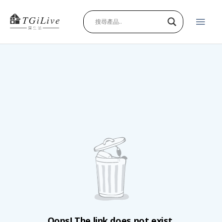
跳
主
至
主
要
要
內
選
容
單