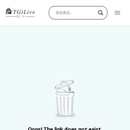
跳
主
至
主
要
要
內
選
容
單