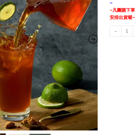
~
~凡團購下
安排出貨喔
-