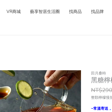
VR商城
藝享智居生活圈
找商品
找品牌
黑
田月桑時
黑糖檸
糖
檸
NT$
29
檬
飲
整顆檸檬慢
quantity
~常溫寄送，