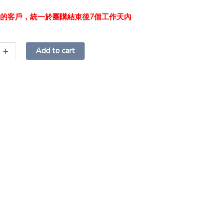
單的客戶，統一於團購結束後7個工作天內
~
+
Add to cart