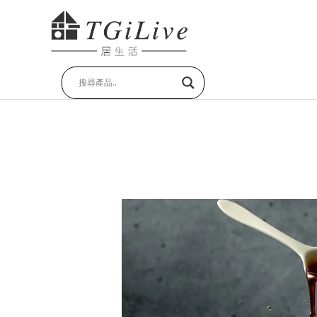
跳
至
主
要
內
容