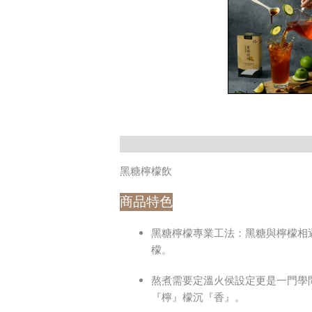
黑糖檸檬飲
商品特色
黑糖檸檬專業工法：黑糖與檸檬相遇
檬。
熬煮需要定溫火侯設定更是一門學
『檸』檬沉『香』。