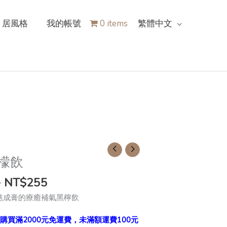
居風格
我的帳號
0 items
繁體中文
檬飲
0
NT$
255
熬成膏的療癒補氣黑檸飲
購買滿2000元免運費，未滿額運費100元