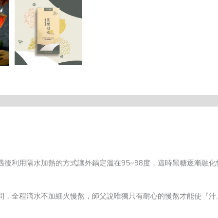
後利用隔水加熱的方式讓外鍋定溫在95~98度，這時黑糖逐漸融化
問，全程滴水不加細火慢熬，師父說唯獨只有耐心的慢熬才能使『汁