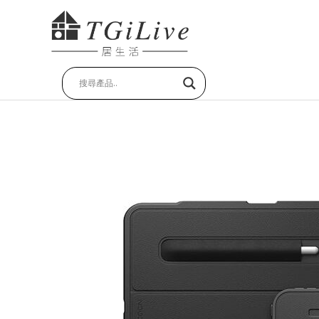
跳
至
主
要
內
容