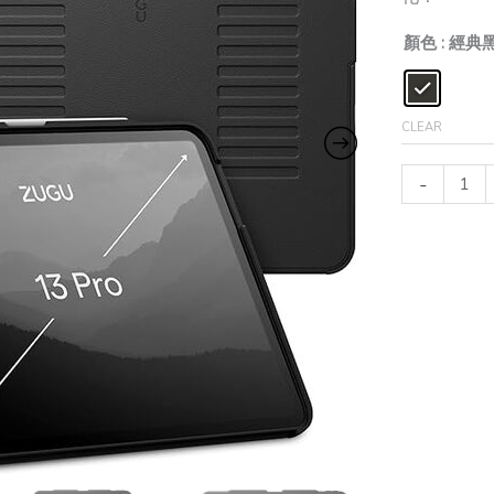
薄
防
顏色
: 經典
震
保
護
CLEAR
殼-
黑
-
quantity