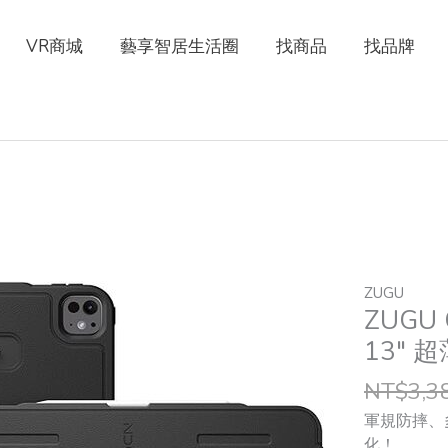
VR商城
藝享智居生活圈
找商品
找品牌
ZUGU
ZUGU
ZUGU C
CASE
–
13″ 
iPad
NT$
3,3
pro
13"
軍規防摔、
超
化！