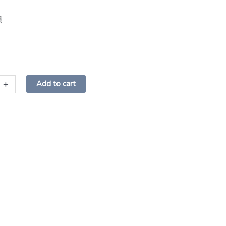
黑
+
Add to cart