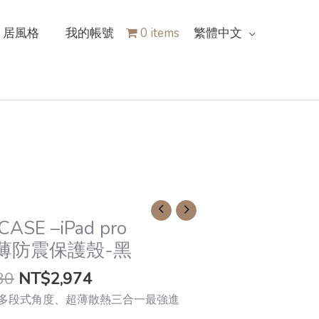
居風格
我的帳號
0 items
繁體中文
ASE –iPad pro
超薄防震保護殼-黑
80
NT$
2,974
多段式角度、超薄散熱三合一最強進