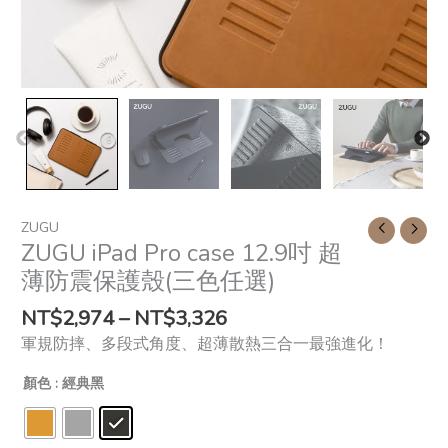
任
選)
quantity
ZUGU
ZUGU iPad Pro case 12.9吋 超
薄防震保護殼(三色任選)
NT$
2,974
–
NT$
3,326
軍規防摔、多段式角度、超薄散熱三合一最強進化！
顏色
: 經典黑