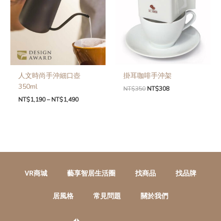
人文時尚手沖細口壺
掛耳咖啡手沖架
350ml
NT$
350
NT$
308
NT$
1,190
–
NT$
1,490
VR商城
藝享智居生活圈
找商品
找品牌
居風格
常見問題
關於我們