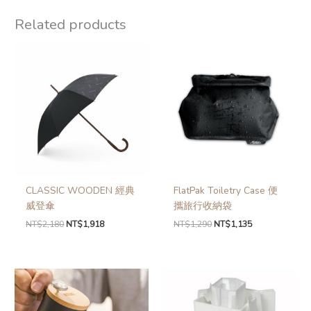
Related products
CLASSIC WOODEN 經典
FlatPak Toiletry Case 便
威登傘
攜旅行收納袋
NT$
2,180
NT$
1,918
NT$
1,290
NT$
1,135