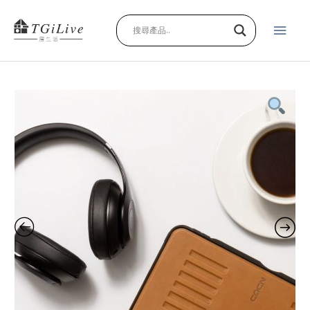
跳
主
至
主
要
要
內
選
容
ZUGU
單
iPad
Pro
case
12.9
吋
超
薄
防
震
保
護
殼
(三
色