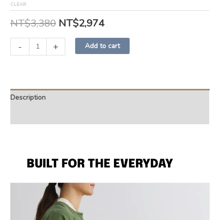
CLEAR
NT$
3,380
NT$
2,974
-
+
Add to cart
Description
Additional information