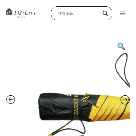
跳
主
至
主
要
要
內
選
容
兔
單
子
兔
子
防
曬
摺
疊
傘
quantity