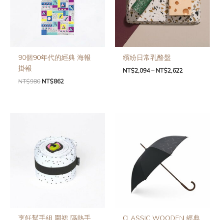
90個90年代的經典 海報
繽紛日常乳酪盤
掛報
NT$
2,094
–
NT$
2,622
NT$
980
NT$
862
烹飪幫手組 圍裙 隔熱手
CLASSIC WOODEN 經典