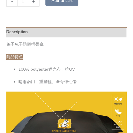
-
+
Add to cart
Description
兔子兔子防曬摺疊傘
商品特色
100% polyester遮光布，抗UV
晴雨兩用、重量輕、傘骨彈性優