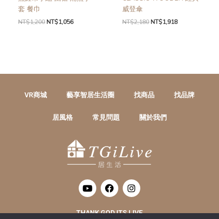
套 餐巾
威登傘
NT$
1,200
NT$
1,056
NT$
2,180
NT$
1,918
VR商城
藝享智居生活圈
找商品
找品牌
居風格
常見問題
關於我們
Y
F
I
o
a
n
u
c
s
t
e
t
THANK GOD ITS LIVE
u
b
a