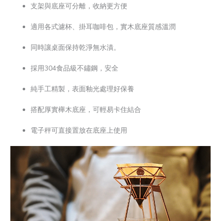
支架與底座可分離，收納更方便
適用各式濾杯、掛耳咖啡包，實木底座質感溫潤
同時讓桌面保持乾淨無水漬。
採用304食品級不鏽鋼，安全
純手工精製，表面釉光處理好保養
搭配厚實櫸木底座，可輕易卡住結合
電子秤可直接置放在底座上使用