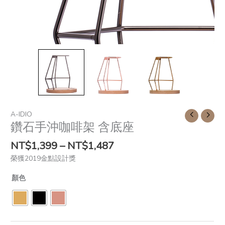
A-IDIO
鑽石手沖咖啡架 含底座
NT$
1,399
–
NT$
1,487
榮獲2019金點設計獎
顏色