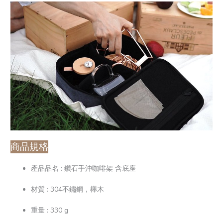
商品規格
產品品名 : 鑽石手沖咖啡架 含底座
材質 : 304不鏽鋼，櫸木
重量 : 330 g