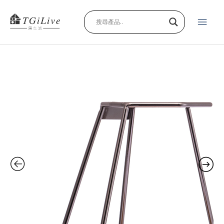
跳
主
至
主
要
要
內
選
容
鑽
單
石
手
沖
咖
啡
架
含
底
座
quantity