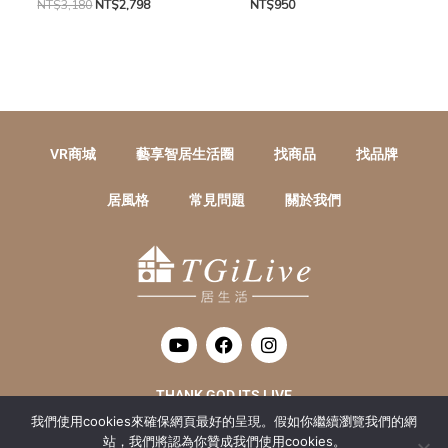
NT$
3,180
NT$
2,798
NT$
950
VR商城
藝享智居生活圈
找商品
找品牌
居風格
常見問題
關於我們
Y
F
I
o
a
n
u
c
s
t
e
t
THANK GOD ITS LIVE
u
b
a
我們使用cookies來確保網頁最好的呈現。假如你繼續瀏覽我們的網
b
o
g
居生活數位整合有限公司 統編 : 52415016
e
o
r
站，我們將認為你贊成我們使用cookies。