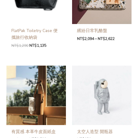
FlatPak Toiletry Case 便
繽紛日常乳酪盤
攜旅行收納袋
NT$
2,094
–
NT$
2,622
NT$
1,290
NT$
1,135
有質感 本革牛皮面紙盒
太空人造型 開瓶器