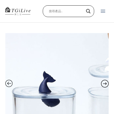
跳
主
至
主
要
要
內
選
容
收
單
納
罐
quantity