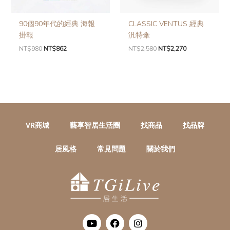
90個90年代的經典 海報
CLASSIC VENTUS 經典
掛報
汎特傘
NT$
980
NT$
862
NT$
2,580
NT$
2,270
VR商城
藝享智居生活圈
找商品
找品牌
居風格
常見問題
關於我們
Y
F
I
o
a
n