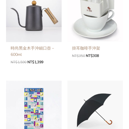
時尚黑金木手沖細口壺－
掛耳咖啡手沖架
600ml
NT$
350
NT$
308
NT$
1,590
NT$
1,399