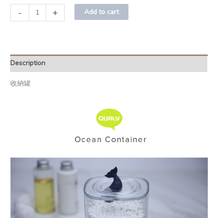
-
+
Add to cart
Description
收納罐