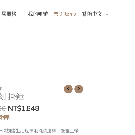
居風格
我的帳號
0 items
繁體中文
s
刻 掛鐘
00
NT$
1,848
0 利率
一時刻讓生活規律地持續運轉，優雅且帶