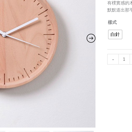
有樸實感的
默默道出那
樣式
白針
-