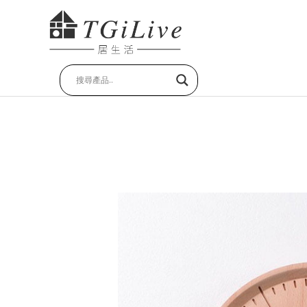
跳
至
主
要
內
容