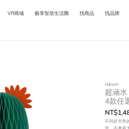
VR商城
藝享智居生活圈
找商品
找品牌
超
Nanum
超涵水
涵
水
4款任
室
NT$
1,4
內
皮
不同於市售
膚
音、不會有