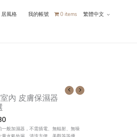
居風格
我的帳號
0 items
繁體中文
 室內 皮膚保濕器
選
80
的一般加濕器，不需插電、無輻射、無噪
大量水氣外漏、清洗方便、美觀等等優