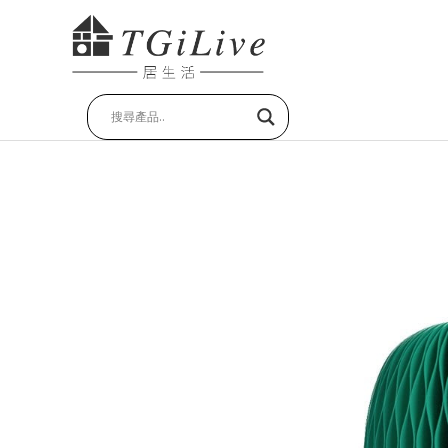
跳
至
主
要
內
容