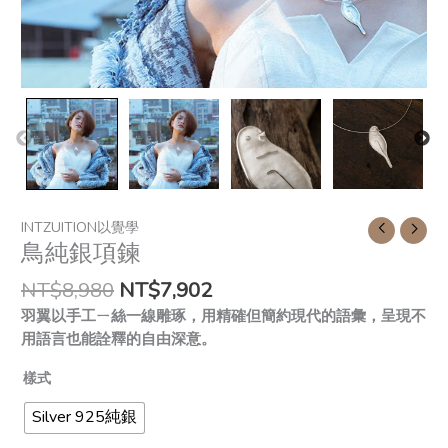
INTZUITION以覺學
鳥純銀項鍊
NT$
8,980
NT$
7,902
羽翼以手工ㄧ絲一線雕琢，用精確但簡約現代的語彙，呈現不
用語言也能詮釋的自由深意。
樣式
Silver 925純銀