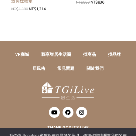
迷你仕幔傘
NT$
950
NT$
836
NT$
1,380
NT$
1,214
VR商城
藝享智居生活圈
找商品
找品牌
居風格
常見問題
關於我們
Y
F
I
o
a
n
u
c
s
t
e
t
THANK GOD ITS LIVE
u
b
a
我們使用cookies來確保網頁最好的呈現。假如你繼續瀏覽我們的網