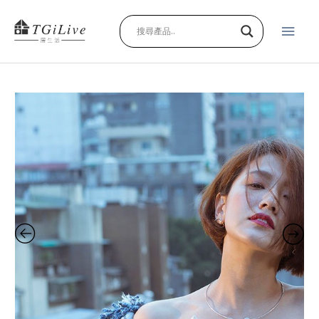
跳
主
至
主
要
要
內
選
容
鳥
單
純
銀
項
鍊
quantity