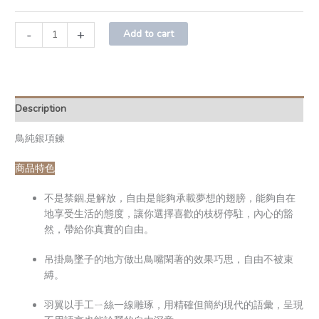
-
+
Add to cart
Description
鳥純銀項鍊
商品特色
不是禁錮,是解放，自由是能夠承載夢想的翅膀，能夠自在
地享受生活的態度，讓你選擇喜歡的枝枒停駐，內心的豁
然，帶給你真實的自由。
吊掛鳥墜子的地方做出鳥嘴閑著的效果巧思，自由不被束
縛。
羽翼以手工ㄧ絲一線雕琢，用精確但簡約現代的語彙，呈現