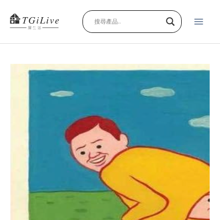
跳
主
至
主
要
要
內
選
容
POSTER:BOOTYBOOP
單
quantity