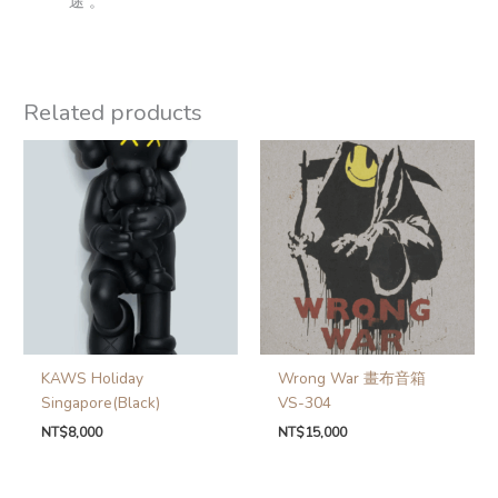
途 。
Related products
KAWS Holiday
Wrong War 畫布音箱
Singapore(Black)
VS-304
NT$
8,000
NT$
15,000