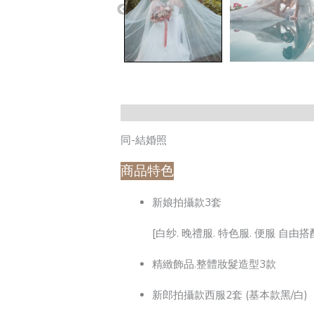
同-結婚照
商品特色
新娘拍攝款3套
[白纱. 晚禮服. 特色服. 便服 自由搭
精緻飾品.整體妝髮造型3款
新郎拍攝款西服2套 (基本款黑/白)