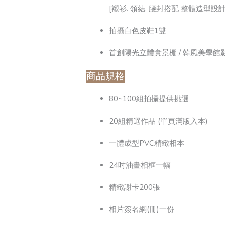
[襯衫. 領結. 腰封搭配 整體造型設計
拍攝白色皮鞋1雙
首創陽光立體實景棚 / 韓風美學
商品規格
80~100組拍攝提供挑選
20組精選作品 (單頁滿版入本)
一體成型PVC精緻相本
24吋油畫相框一幅
精緻謝卡200張
相片簽名網(冊)一份