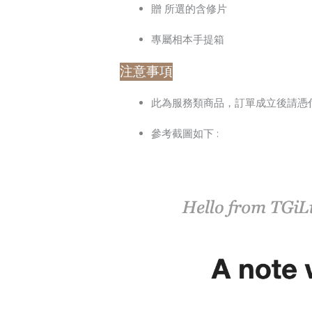
贈 所選的含修片
專屬相本手提箱
注意事項
此為服務類商品，訂單成立後請憑
參考截圖如下 :