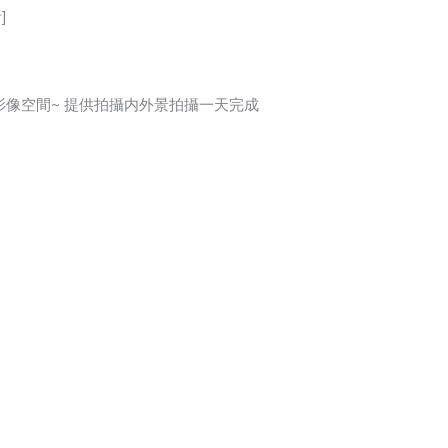
]
館影像空間~ 提供拍攝内外景拍攝一天完成