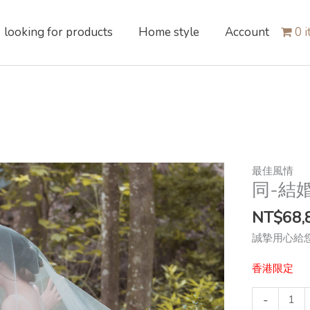
looking for products
Home style
Account
0 
同-
最佳風情
同-結
結
婚
NT$
68,
照
quantity
誠摯用心給
香港限定
-