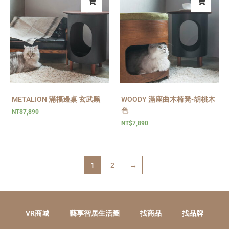
METALION 滿福邊桌 玄武黑
WOODY 滿座曲木椅凳-胡桃木
色
NT$
7,890
NT$
7,890
1
2
→
VR商城
藝享智居生活圈
找商品
找品牌