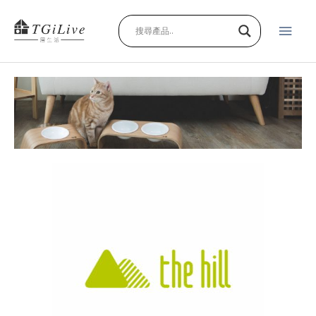
跳
主
至
主
要
要
內
選
容
單