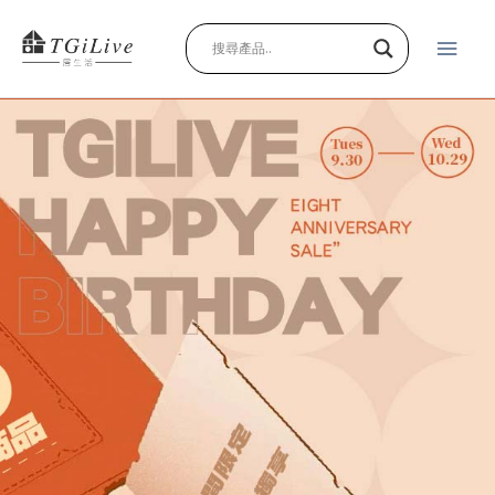
跳
主
至
主
要
要
內
選
容
單