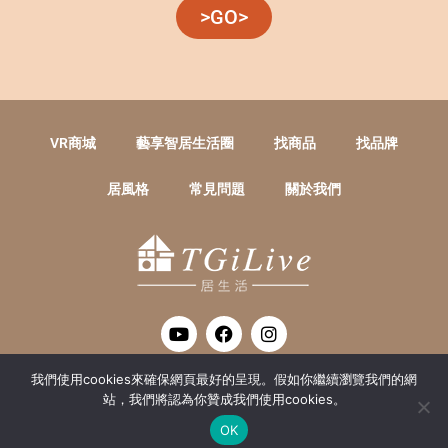
>GO>
VR商城
藝享智居生活圈
找商品
找品牌
居風格
常見問題
關於我們
Y
F
I
o
a
n
u
c
s
t
e
t
我們使用cookies來確保網頁最好的呈現。假如你繼續瀏覽我們的網
THANK GOD ITS LIVE
u
b
a
站，我們將認為你贊成我們使用cookies。
居生活數位整合有限公司 統編 : 52415016
b
o
g
Copyright TGiLive @ 2020 all Rights Reserved
e
o
r
OK