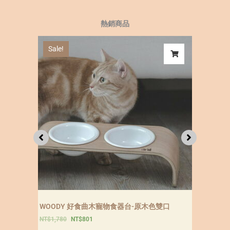
熱銷商品
色雙口
CARTON好厝 六角瓦楞紙貓屋 含專用貓抓板
NT$
880