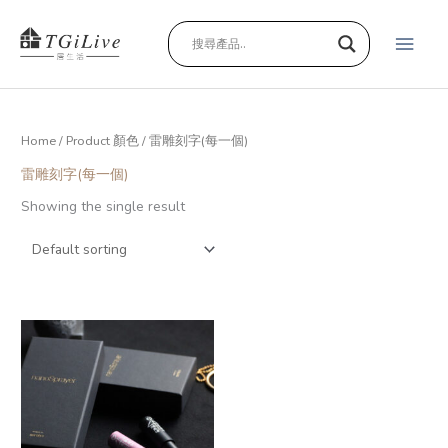
跳
主
至
主
要
要
內
選
容
Home
/ Product 顏色 / 雷雕刻字(每一個)
單
雷雕刻字(每一個)
Showing the single result