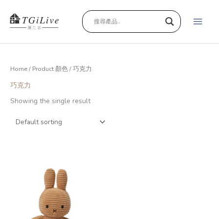
跳
主
至
主
要
要
內
選
容
Home
/ Product 顏色 / 巧克力
單
巧克力
Showing the single result